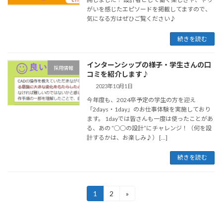
がいを感じたエピソードを掲載してますので、
気になる方はぜひご覧ください♪
続きを読む
インターンシップの様子・学生さんの口
採用情報
コミを紹介します♪
2023年10月1日
今年度も、2024卒予定の学生の方を迎え
「2days・1day」のお仕事体験を実施しており
ます。 1dayでは皆さんも一度は使ったことがあ
る、あの ”○○の設計”にチャレンジ！（何を設
計するかは、お楽しみ♪） […]
続きを読む
投
1
2
»
固
固
定
定
稿
ペ
ペ