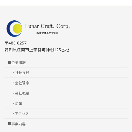
ー
ー
の
ジ
ジ
ペ
ー
ジ
送
〒483-8257
愛知県江南市上奈良町神明125番地
り
■企業情報
・社長挨拶
・会社理念
・会社概要
・沿革
・アクセス
■事業内容