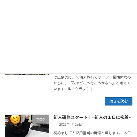
れた会社写真撮影会の様子をレポートいたしま
す。 パンフレットや求人サイトに掲載する写
真を撮影するために、 撮影に参加してくれる社
員を募り、撮影会を行いました。 そこで撮 […]
続きを読む
人事のGW旅行記 #休暇制度
ブログ
2026年5月13日
こんにちは！人事の吉田です みなさんは、 働
く上でのモチベーションってありますか？ 私
は圧倒的に… ＼ 海外旅行です！ ／ 長期休暇の
たびに、「次はどこへ行こうかな〜」と考えて
います ルナクラフ […]
続きを読む
新人研修スタート！~新人の１日に密着~
ブログ
2026年4月16日
初めまして！採用担当の野添と申します。 本日