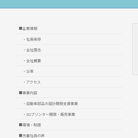
■企業情報
・社長挨拶
・会社理念
・会社概要
・沿革
・アクセス
■事業内容
・自動車部品の設計開発支援事業
・3Dプリンター開発・販売事業
■環境・制度
■先輩社員の声