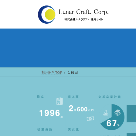
コ
ナ
ン
ビ
テ
ゲ
ン
ー
ツ
シ
へ
ョ
ス
ン
キ
に
ッ
移
プ
動
採用HP_TOP
１段目