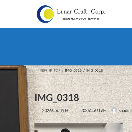
コ
ナ
ン
ビ
テ
ゲ
ン
ー
ツ
シ
へ
ョ
ス
ン
キ
に
ッ
移
プ
動
採用HP_TOP
IMG_0318
IMG_0318
IMG_0318
最
2026年6月9日
2026年6月9日
saadmi
終
更
新