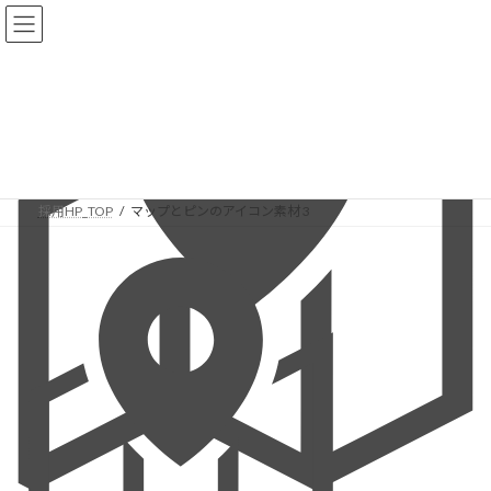
コ
ナ
ン
ビ
テ
ゲ
ン
ー
ツ
シ
へ
ョ
マップとピンのアイコン素材 3
ス
ン
キ
に
ッ
移
プ
動
採用HP_TOP
マップとピンのアイコン素材 3