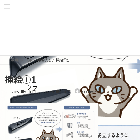
コ
ナ
ン
ビ
テ
ゲ
ン
ー
ツ
シ
へ
ョ
メディア
ス
ン
キ
に
ッ
移
プ
動
採用HP_TOP
挿絵①1
挿絵①1
挿絵①1
最
2026年5月8日
2026年5月8日
saadmin
終
更
新
日
時
: